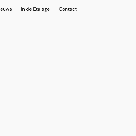
ieuws
In de Etalage
Contact