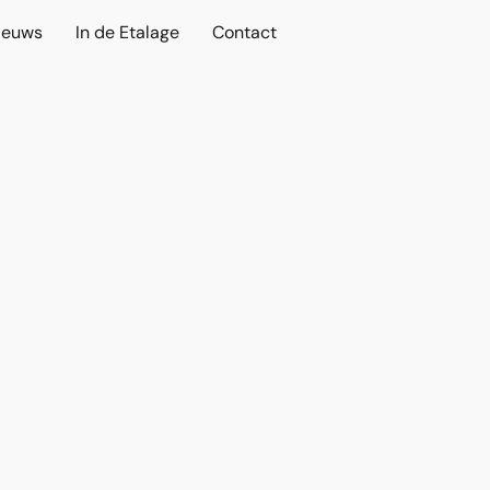
ieuws
In de Etalage
Contact