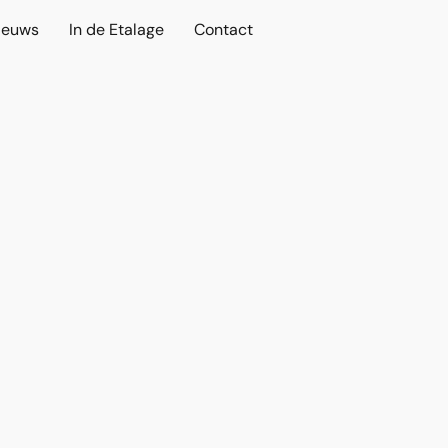
ieuws
In de Etalage
Contact