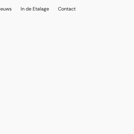
ieuws
In de Etalage
Contact