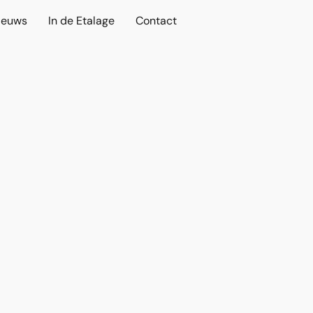
ieuws
In de Etalage
Contact