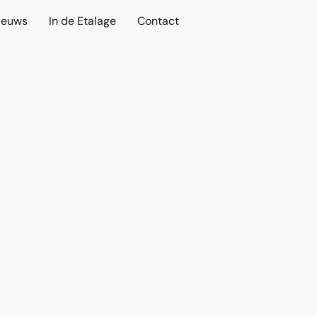
ieuws
In de Etalage
Contact