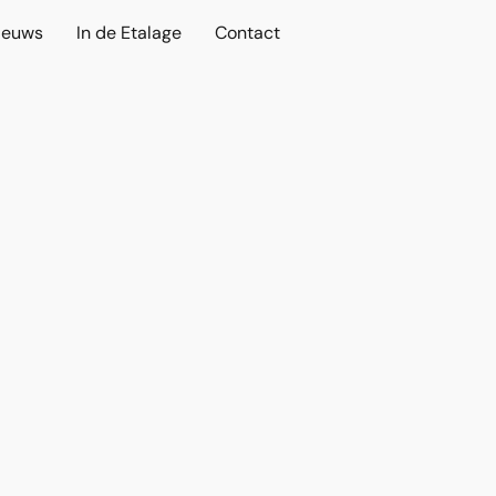
ieuws
In de Etalage
Contact