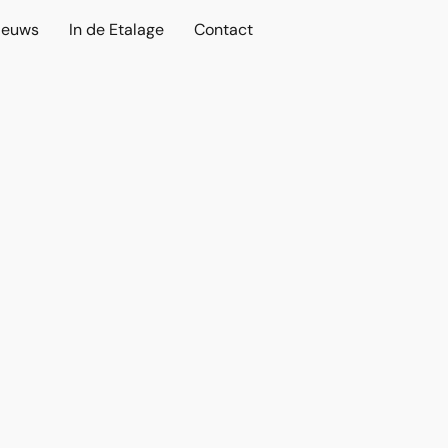
ieuws
In de Etalage
Contact