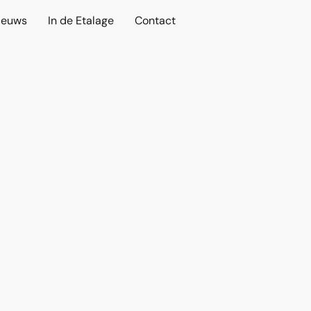
ieuws
In de Etalage
Contact