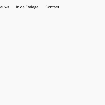
ieuws
In de Etalage
Contact