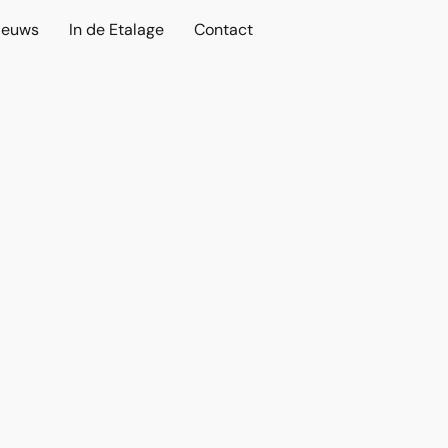
ieuws
In de Etalage
Contact