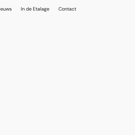
ieuws
In de Etalage
Contact