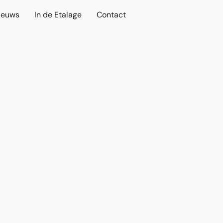
ieuws
In de Etalage
Contact