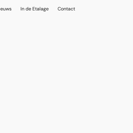
ieuws
In de Etalage
Contact