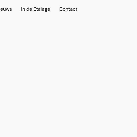
ieuws
In de Etalage
Contact