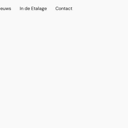
ieuws
In de Etalage
Contact