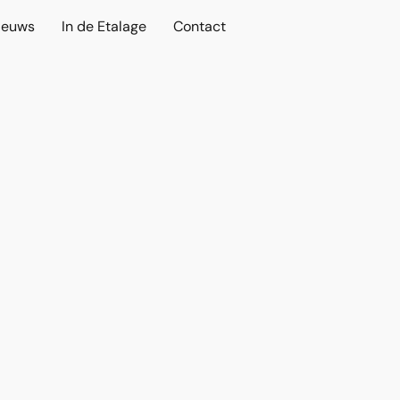
ieuws
In de Etalage
Contact