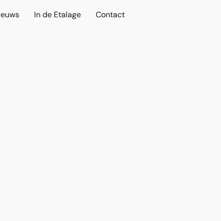
ieuws
In de Etalage
Contact