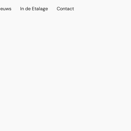
ieuws
In de Etalage
Contact