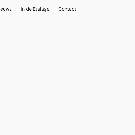
ieuws
In de Etalage
Contact