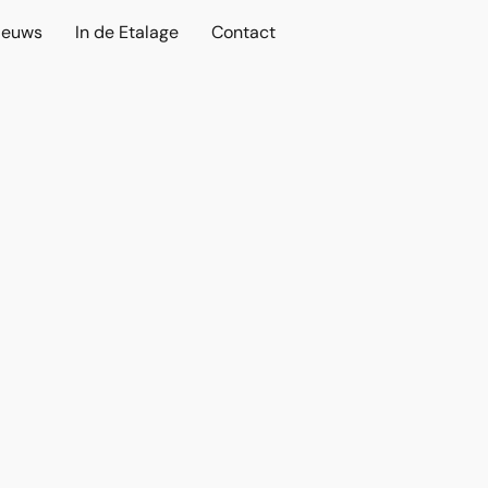
ieuws
In de Etalage
Contact