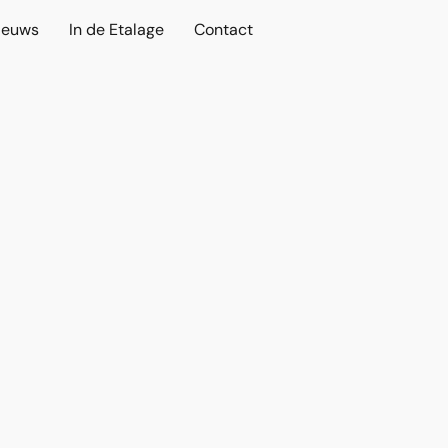
ieuws
In de Etalage
Contact