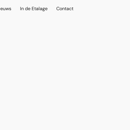
ieuws
In de Etalage
Contact