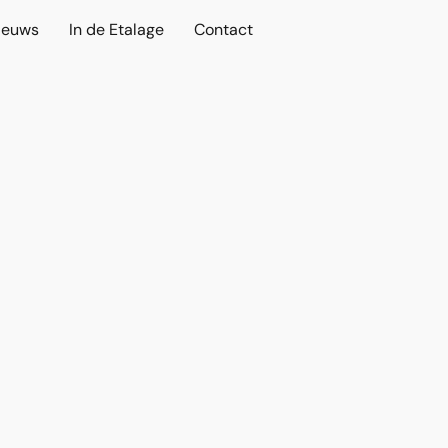
ieuws
In de Etalage
Contact