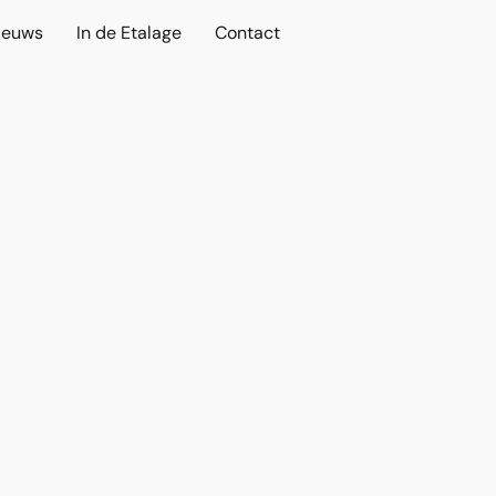
ieuws
In de Etalage
Contact