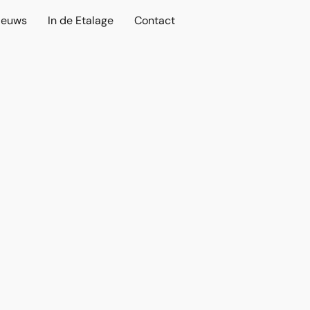
ieuws
In de Etalage
Contact