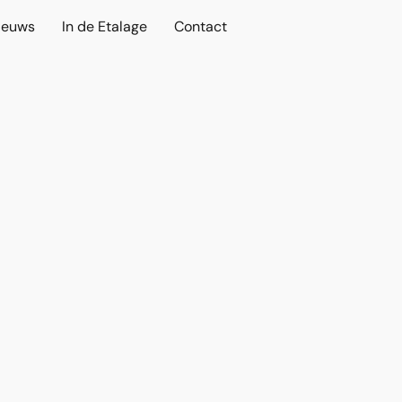
ieuws
In de Etalage
Contact