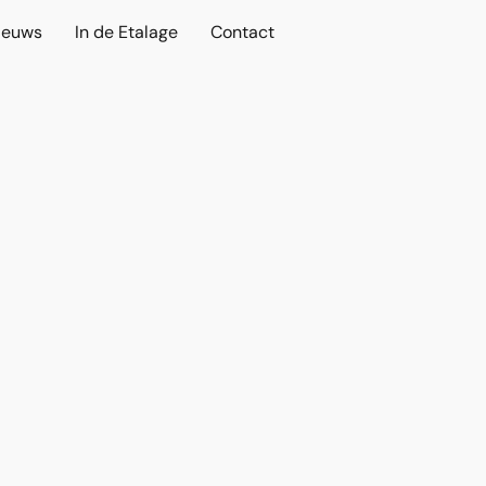
ieuws
In de Etalage
Contact