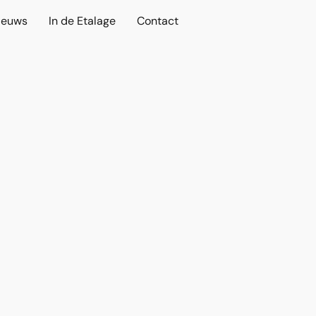
ieuws
In de Etalage
Contact