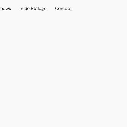
ieuws
In de Etalage
Contact