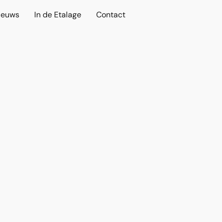
ieuws
In de Etalage
Contact