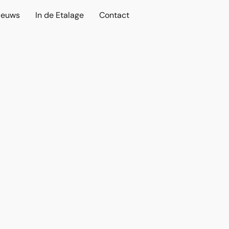
ieuws
In de Etalage
Contact