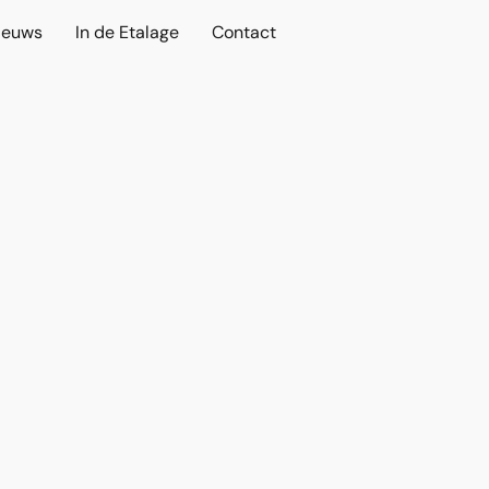
ieuws
In de Etalage
Contact