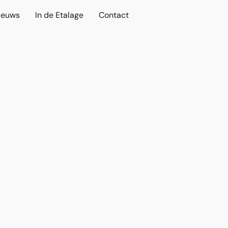
ieuws
In de Etalage
Contact