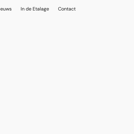
ieuws
In de Etalage
Contact